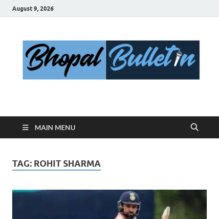
August 9, 2026
Bhopal Bulletin
Best News Blog Of Bhopal
MAIN MENU
TAG:
ROHIT SHARMA