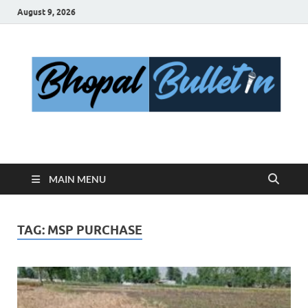
August 9, 2026
Bhopal Bulletin
Best News Blog Of Bhopal
MAIN MENU
TAG:
MSP PURCHASE