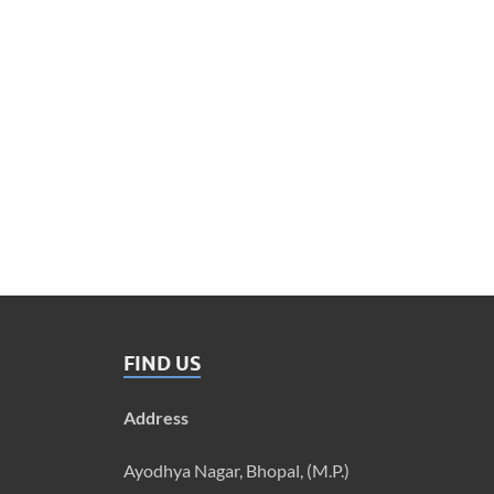
FIND US
Address
Ayodhya Nagar, Bhopal, (M.P.)