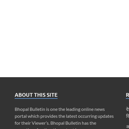
ABOUT THIS SITE
Bhopal Bulletin is one the leading online news
द
portal which provides the latest occurring updates
क
for their Viewer’s. Bhopal Bulletin has the
अ