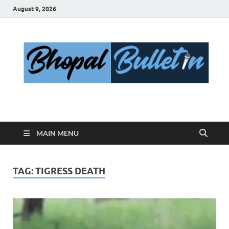
August 9, 2026
Bhopal Bulletin
Best News Blog Of Bhopal
MAIN MENU
TAG:
TIGRESS DEATH