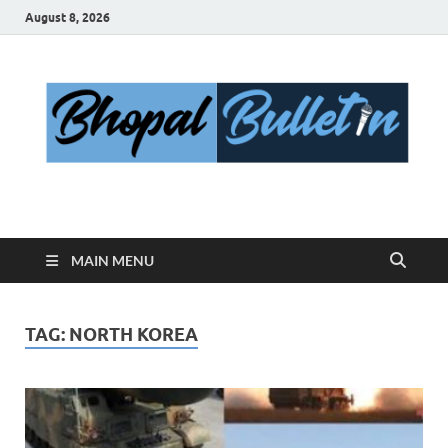
August 8, 2026
Bhopal Bulletin
Best News Blog Of Bhopal
MAIN MENU
TAG:
NORTH KOREA