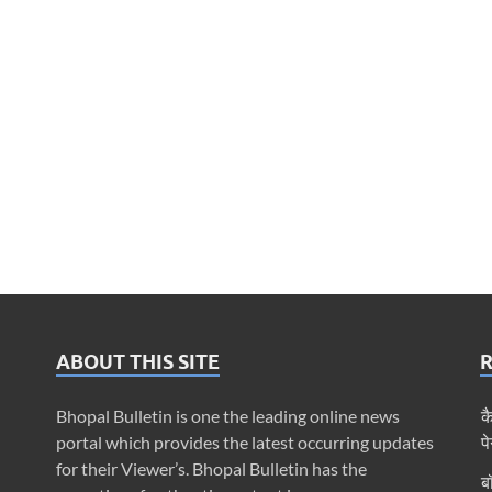
ABOUT THIS SITE
Bhopal Bulletin is one the leading online news
क
portal which provides the latest occurring updates
प
for their Viewer’s. Bhopal Bulletin has the
ब