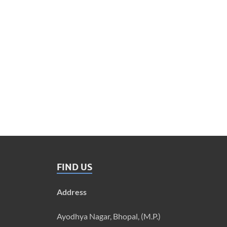
FIND US
Address
Ayodhya Nagar, Bhopal, (M.P.)