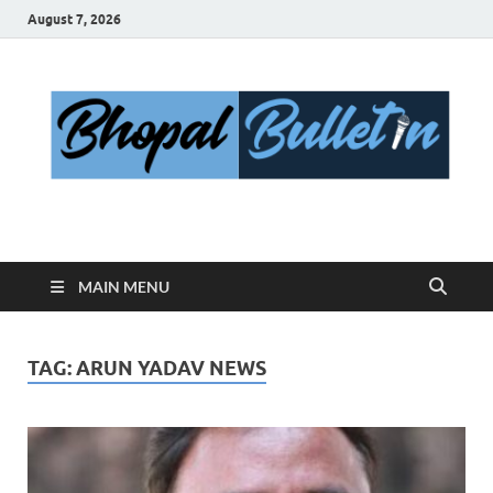
August 7, 2026
Bhopal Bulletin
Best News Blog Of Bhopal
MAIN MENU
TAG:
ARUN YADAV NEWS