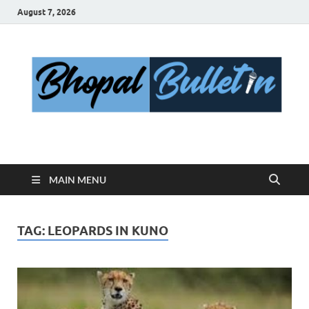
August 7, 2026
Bhopal Bulletin
Best News Blog Of Bhopal
MAIN MENU
TAG:
LEOPARDS IN KUNO