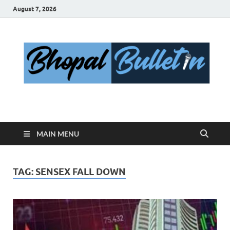
August 7, 2026
Bhopal Bulletin
Best News Blog Of Bhopal
MAIN MENU
TAG:
SENSEX FALL DOWN