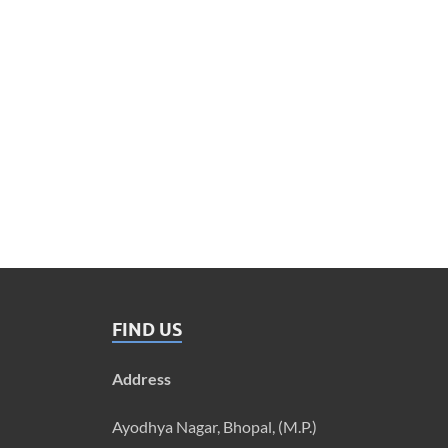
FIND US
Address
Ayodhya Nagar, Bhopal, (M.P.)