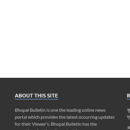
ABOUT THIS SITE
Bhopal Bulletin is one the leading online news
स
portal which provides the latest occurring updates
प
for their Viewer’s. Bhopal Bulletin has the
अ