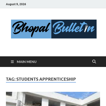
August 9, 2026
Bhopal Bulletin
Best News Blog Of Bhopal
MAIN MENU
TAG:
STUDENTS APPRENTICESHIP