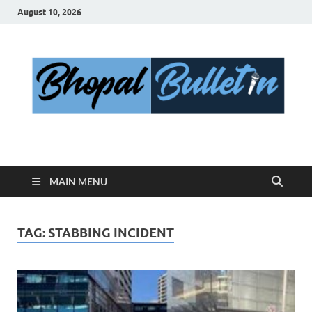
August 10, 2026
Bhopal Bulletin
Best News Blog Of Bhopal
MAIN MENU
TAG:
STABBING INCIDENT