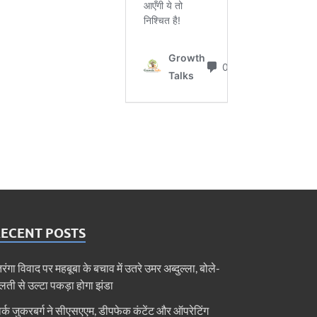
RECENT POSTS
िरंगा विवाद पर महबूबा के बचाव में उतरे उमर अब्दुल्ला, बोले-
लती से उल्टा पकड़ा होगा झंडा
ार्क जुकरबर्ग ने सीएसएएम, डीपफेक कंटेंट और ऑपरेटिंग