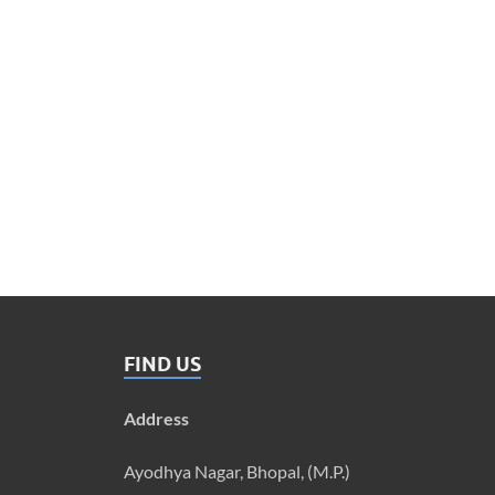
FIND US
Address
Ayodhya Nagar, Bhopal, (M.P.)