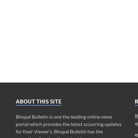
ABOUT THIS SITE
Bhopal Bulletin is one the leading online news
त
portal which provides the latest occurring updates
ग
for their Viewer’s. Bhopal Bulletin has the
म