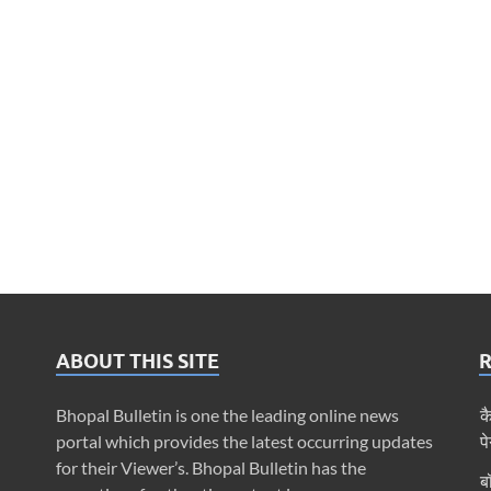
ABOUT THIS SITE
Bhopal Bulletin is one the leading online news
क
portal which provides the latest occurring updates
प
for their Viewer’s. Bhopal Bulletin has the
ब