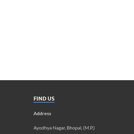
FIND US
Address
Ayodhya Nagar, Bhopal, (M.P.)