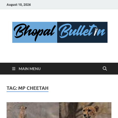
August 10, 2026
Bhopal Bulletin
Best News Blog Of Bhopal
MAIN MENU
TAG:
MP CHEETAH