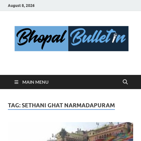
August 8, 2026
Bhopal Bulletin
Best News Blog Of Bhopal
MAIN MENU
TAG:
SETHANI GHAT NARMADAPURAM