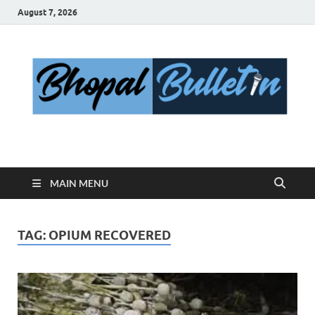
August 7, 2026
Bhopal Bulletin
Best News Blog Of Bhopal
MAIN MENU
TAG:
OPIUM RECOVERED