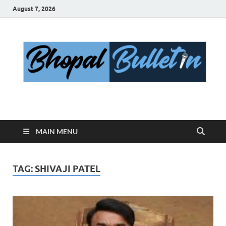
August 7, 2026
Bhopal Bulletin
Best News Blog Of Bhopal
MAIN MENU
TAG:
SHIVAJI PATEL