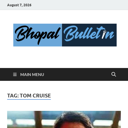
August 7, 2026
Bhopal Bulletin
Best News Blog Of Bhopal
MAIN MENU
TAG:
TOM CRUISE