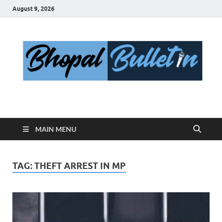
August 9, 2026
Bhopal Bulletin
Best News Blog Of Bhopal
MAIN MENU
TAG:
THEFT ARREST IN MP