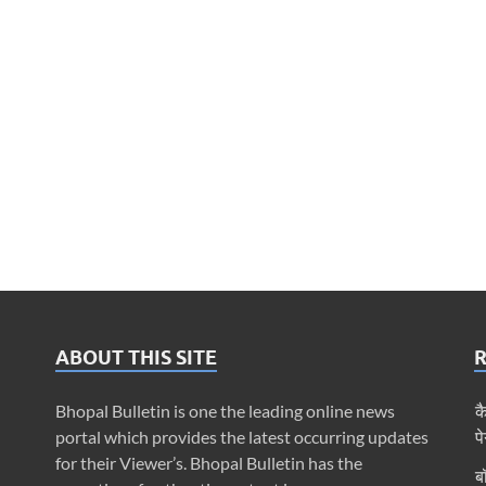
ABOUT THIS SITE
Bhopal Bulletin is one the leading online news
क
portal which provides the latest occurring updates
प
for their Viewer’s. Bhopal Bulletin has the
ब