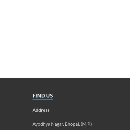
FIND US
Address
Ayodhya Nagar, Bhopal, (M.P.)