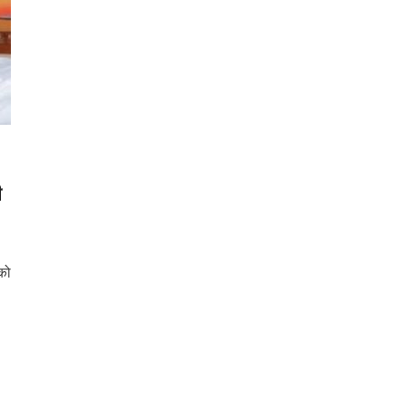
ी
 को