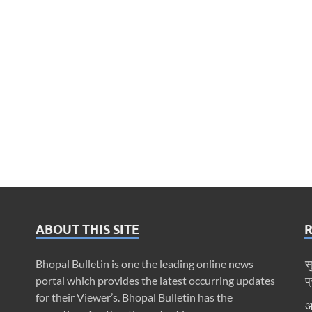
ABOUT THIS SITE
Bhopal Bulletin is one the leading online news
स
portal which provides the latest occurring updates
प
for their Viewer’s. Bhopal Bulletin has the
अ