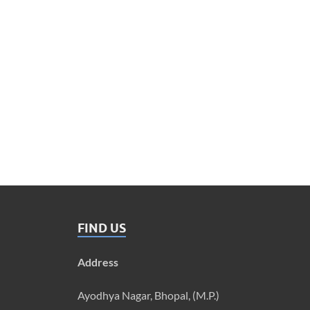
FIND US
Address
Ayodhya Nagar, Bhopal, (M.P.)