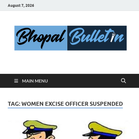
August 7, 2026
Bhopal Bulletin
Best News Blog Of Bhopal
MAIN MENU
TAG:
WOMEN EXCISE OFFICER SUSPENDED