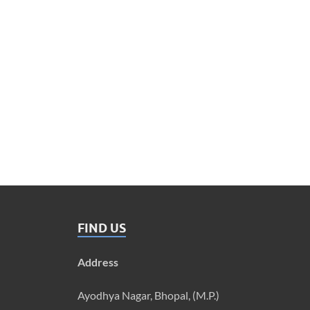
FIND US
Address
Ayodhya Nagar, Bhopal, (M.P.)