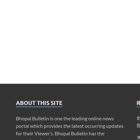
ABOUT THIS SITE
Bhopal Bulletin is one the leading online news
द
portal which provides the latest occurring updates
क
for their Viewer’s. Bhopal Bulletin has the
अ