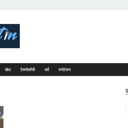
Bhopal Bulletin
Best News Blog Of Bhopal
खेल
टेक्नोलॉजी
धर्म
मनोरंजन