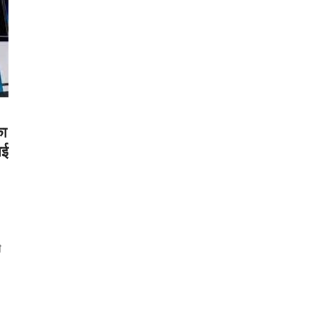
का
आई
ी