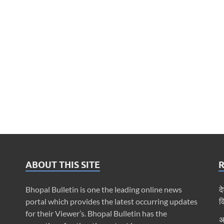
ABOUT THIS SITE
Bhopal Bulletin is one the leading online news
द
portal which provides the latest occurring updates
क
for their Viewer’s. Bhopal Bulletin has the
अ