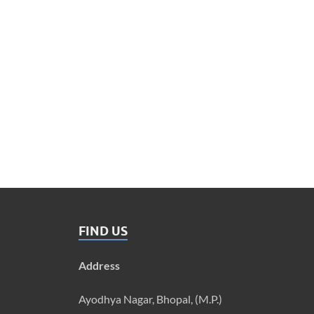
FIND US
Address
Ayodhya Nagar, Bhopal, (M.P.)