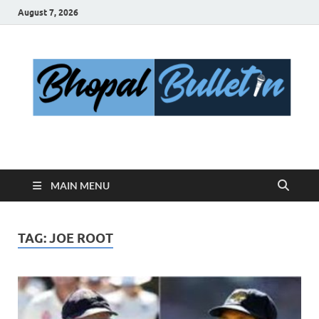
August 7, 2026
Bhopal Bulletin
Best News Blog Of Bhopal
MAIN MENU
TAG:
JOE ROOT