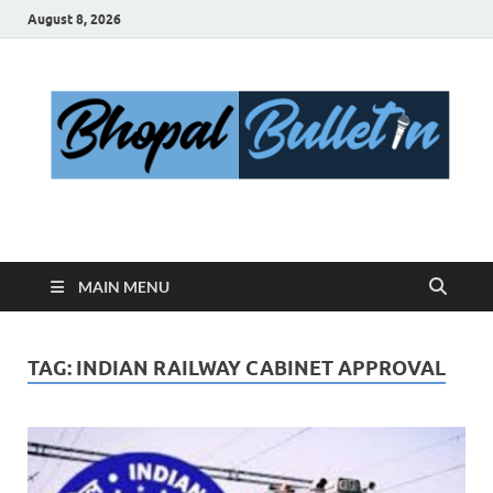
August 8, 2026
Bhopal Bulletin
Best News Blog Of Bhopal
MAIN MENU
TAG:
INDIAN RAILWAY CABINET APPROVAL