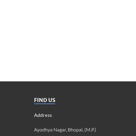
FIND US
Address
Ayodhya Nagar, Bhopal, (M.P.)