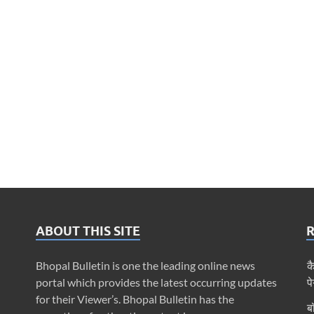
ABOUT THIS SITE
Bhopal Bulletin is one the leading online news
क
portal which provides the latest occurring updates
प
for their Viewer’s. Bhopal Bulletin has the
ब