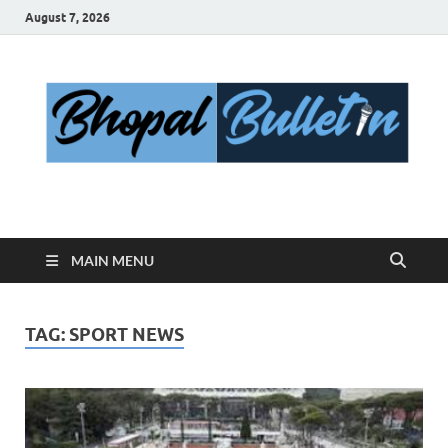
August 7, 2026
Bhopal Bulletin
Best News Blog Of Bhopal
MAIN MENU
TAG:
SPORT NEWS