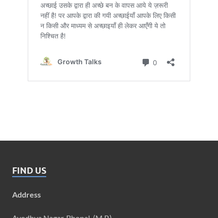
FIND US
Address
Ayodhya Nagar, Bhopal, (M.P.)