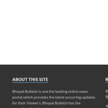
ABOUT THIS SITE
Bhopal Bulletin is one the leading online news
द
portal which provides the latest occurring updates
क
for their Viewer’s. Bhopal Bulletin has the
अ