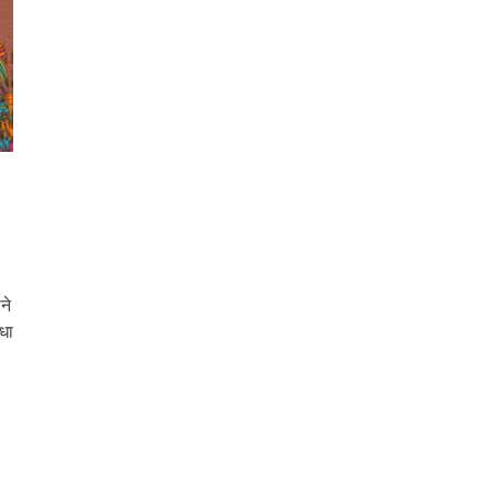
ने
िधा