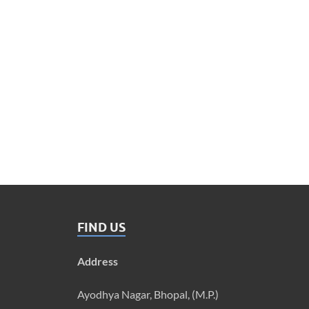
FIND US
Address
Ayodhya Nagar, Bhopal, (M.P.)