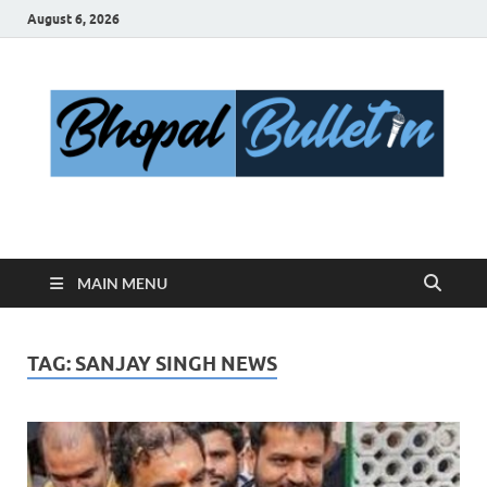
August 6, 2026
Bhopal Bulletin
Best News Blog Of Bhopal
MAIN MENU
TAG:
SANJAY SINGH NEWS