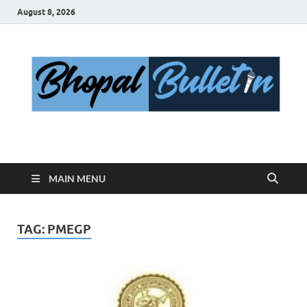
August 8, 2026
Bhopal Bulletin
Best News Blog Of Bhopal
MAIN MENU
TAG:
PMEGP