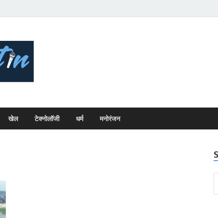
Bhopal Bulletin
Best News Blog Of Bhopal
खेल
टेक्नोलॉजी
धर्म
मनोरंजन