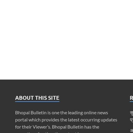
ABOUT THIS SITE
Bhopal Bulletin is one the leading online news
स
portal which provides the latest occurring updates
प
for their Viewer’s. Bhopal Bulletin has the
अ