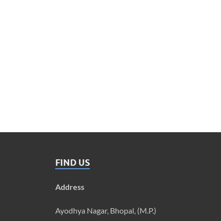
FIND US
Address
Ayodhya Nagar, Bhopal, (M.P.)