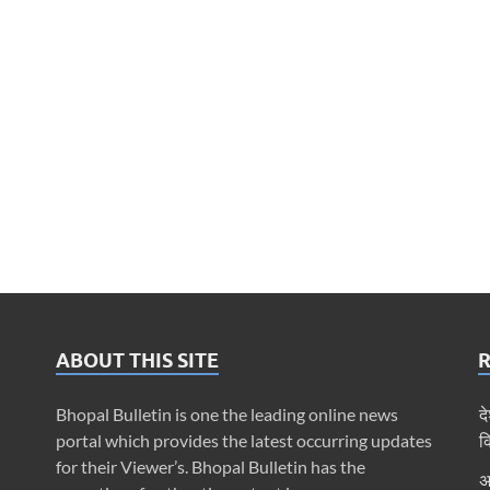
ABOUT THIS SITE
Bhopal Bulletin is one the leading online news
द
portal which provides the latest occurring updates
क
for their Viewer’s. Bhopal Bulletin has the
अ