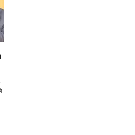
े
े
की