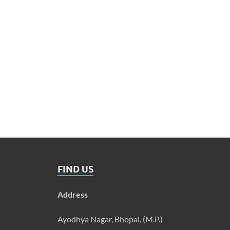
FIND US
Address
Ayodhya Nagar, Bhopal, (M.P.)