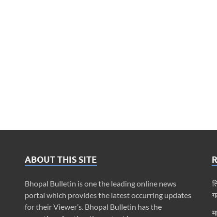
ABOUT THIS SITE
Bhopal Bulletin is one the leading online news
त
portal which provides the latest occurring updates
ग
for their Viewer’s. Bhopal Bulletin has the
म