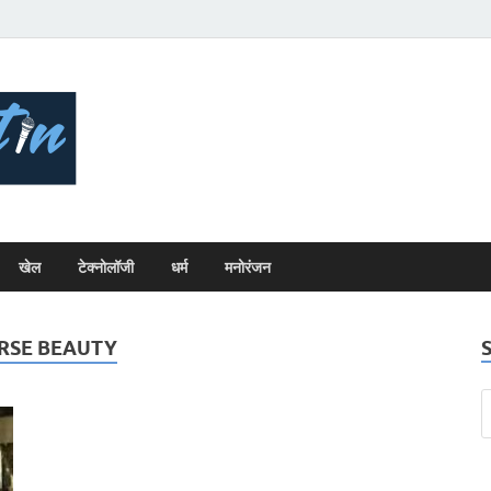
Bhopal Bulletin
Best News Blog Of Bhopal
खेल
टेक्नोलॉजी
धर्म
मनोरंजन
ERSE BEAUTY