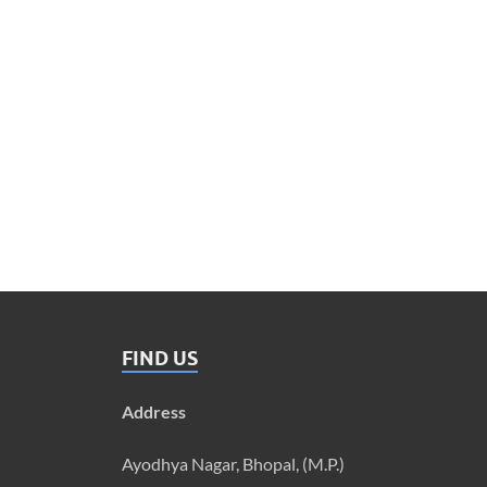
FIND US
Address
Ayodhya Nagar, Bhopal, (M.P.)