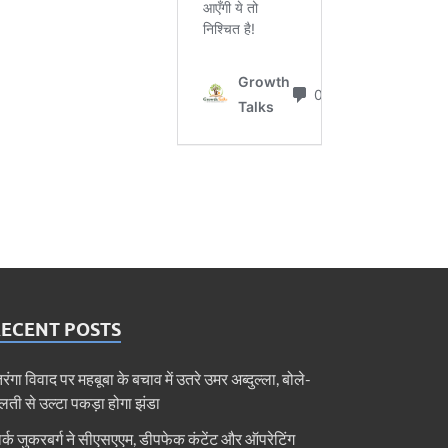
RECENT POSTS
िरंगा विवाद पर महबूबा के बचाव में उतरे उमर अब्दुल्ला, बोले-
लती से उल्टा पकड़ा होगा झंडा
ार्क जुकरबर्ग ने सीएसएएम, डीपफेक कंटेंट और ऑपरेटिंग