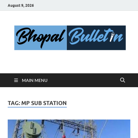
August 9, 2026
Bhopal Bulletin
Best News Blog Of Bhopal
MAIN MENU
TAG:
MP SUB STATION