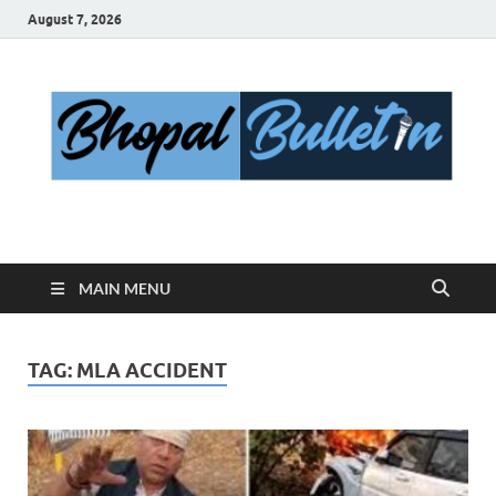
August 7, 2026
Bhopal Bulletin
Best News Blog Of Bhopal
MAIN MENU
TAG:
MLA ACCIDENT