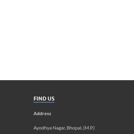
FIND US
Address
Ayodhya Nagar, Bhopal, (M.P.)