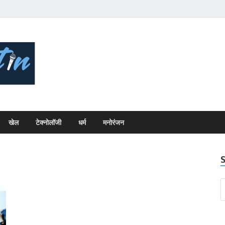
Bhopal Bulletin
Best News Blog Of Bhopal
खेल
टेक्नोलॉजी
धर्म
मनोरंजन