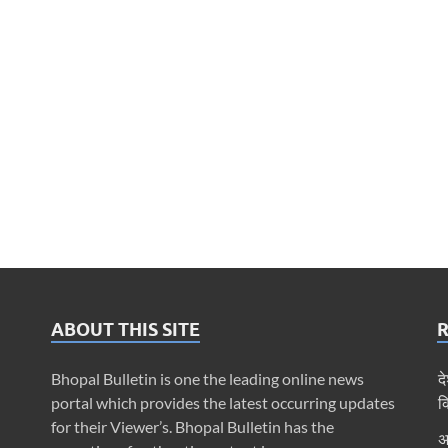
ABOUT THIS SITE
Bhopal Bulletin is one the leading online news
द
portal which provides the latest occurring updates
क
for their Viewer’s. Bhopal Bulletin has the
अ