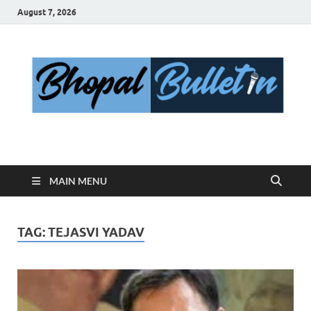
August 7, 2026
Bhopal Bulletin
Best News Blog Of Bhopal
MAIN MENU
TAG:
TEJASVI YADAV