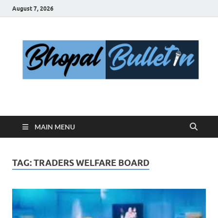
August 7, 2026
Bhopal Bulletin
Best News Blog Of Bhopal
MAIN MENU
TAG:
TRADERS WELFARE BOARD