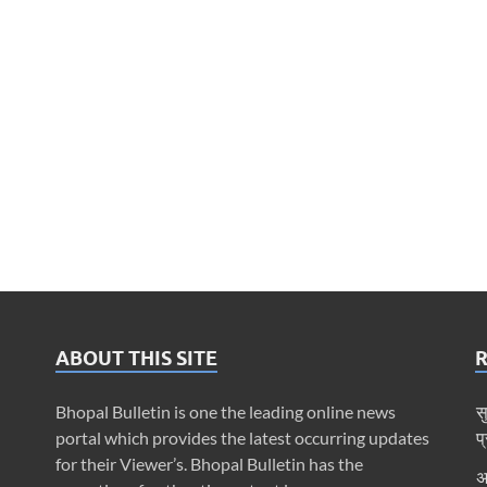
ABOUT THIS SITE
Bhopal Bulletin is one the leading online news
स
portal which provides the latest occurring updates
प
for their Viewer’s. Bhopal Bulletin has the
अ