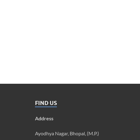
FIND US
Address
Ayodhya Nagar, Bhopal, (M.P.)