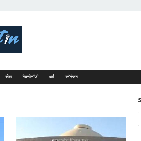
Bhopal Bulletin
Best News Blog Of Bhopal
खेल
टेक्नोलॉजी
धर्म
मनोरंजन