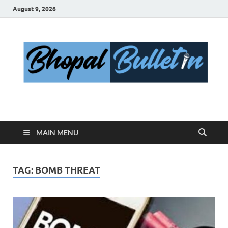
August 9, 2026
Bhopal Bulletin
Best News Blog Of Bhopal
MAIN MENU
TAG:
BOMB THREAT