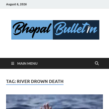
August 6, 2026
Bhopal Bulletin
Best News Blog Of Bhopal
MAIN MENU
TAG:
RIVER DROWN DEATH