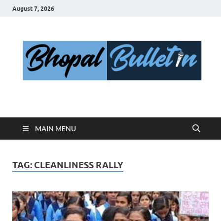
August 7, 2026
Bhopal Bulletin
Best News Blog Of Bhopal
MAIN MENU
TAG:
CLEANLINESS RALLY