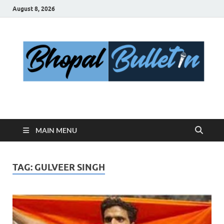
August 8, 2026
Bhopal Bulletin
Best News Blog Of Bhopal
MAIN MENU
TAG:
GULVEER SINGH