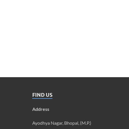
FIND US
Address
Ayodhya Nagar, Bhopal, (M.P.)