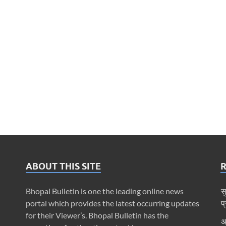
ABOUT THIS SITE
Bhopal Bulletin is one the leading online news
स
portal which provides the latest occurring updates
प
for their Viewer’s. Bhopal Bulletin has the
अ