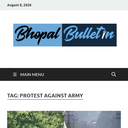
August 8, 2026
Bhopal Bulletin
Best News Blog Of Bhopal
MAIN MENU
TAG:
PROTEST AGAINST ARMY