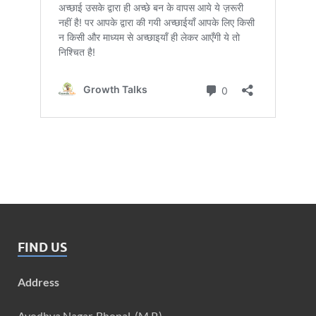
FIND US
Address
Ayodhya Nagar, Bhopal, (M.P.)