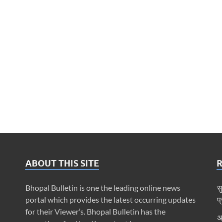
ABOUT THIS SITE
Bhopal Bulletin is one the leading online news
स
portal which provides the latest occurring updates
प
for their Viewer’s. Bhopal Bulletin has the
अ