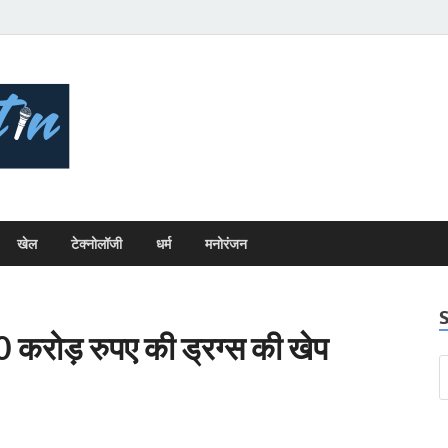
Bhopal Bulletin
Best News Blog Of Bhopal
खेल
टेक्नोलॉजी
धर्म
मनोरंजन
0 करोड़ रुपए की ड्रग्स की खेप