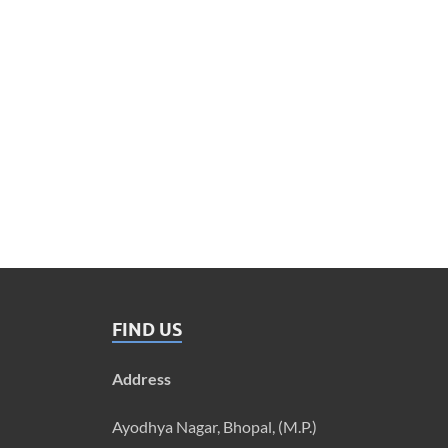
FIND US
Address
Ayodhya Nagar, Bhopal, (M.P.)