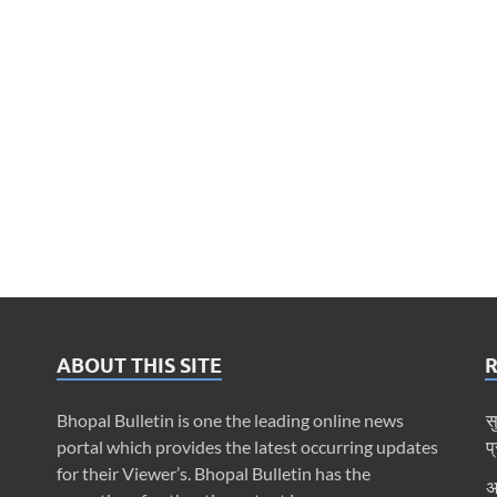
ABOUT THIS SITE
Bhopal Bulletin is one the leading online news
स
portal which provides the latest occurring updates
प
for their Viewer’s. Bhopal Bulletin has the
अ