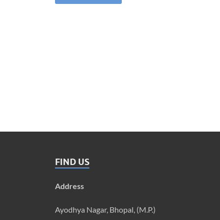
FIND US
Address
Ayodhya Nagar, Bhopal, (M.P.)