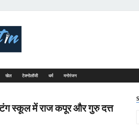
Bhopal Bulletin
Best News Blog Of Bhopal
खेल
टेक्नोलॉजी
धर्म
मनोरंजन
ंग स्कूल में राज कपूर और गुरु दत्त